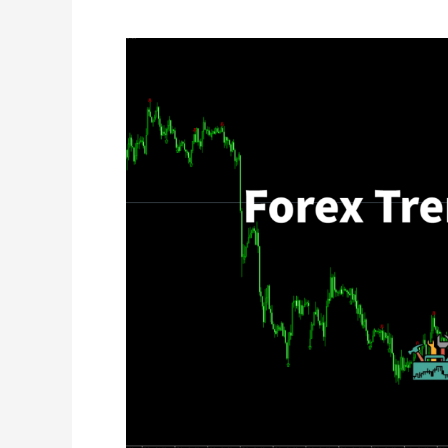
雷
数
学
线)
支
撑
与
阻
力
系
统