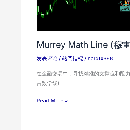
Murrey Math Line
发表评论
/
熱門指標
/
nordfx888
在金融交易中，寻找精准的支撑位和阻力位是决定
雷数学线)
Murrey
Read More »
Math
Line
(穆