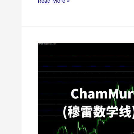
3
Read More »
MA
Cross
w_Alert
v2
(三
均
线
交
叉
警
报
指
标)