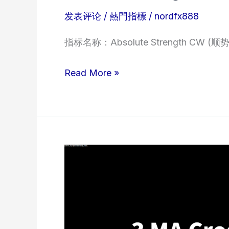
发表评论
/
熱門指標
/
nordfx888
指标名称：Absolute Strength CW (顺势
Absolute
Read More »
Strength
CW
(顺
势
绝
对
强
度
指