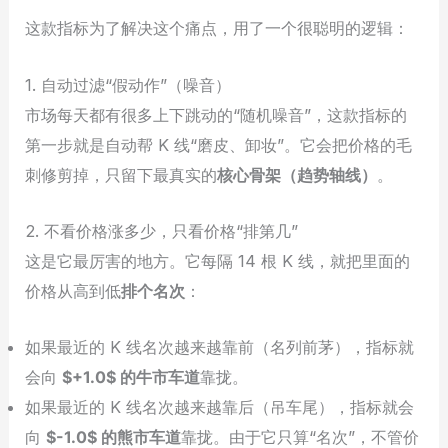
这款指标为了解决这个痛点，用了一个很聪明的逻辑：
1. 自动过滤“假动作”（噪音）
市场每天都有很多上下跳动的“随机噪音”，这款指标的
第一步就是自动帮 K 线“磨皮、卸妆”。它会把价格的毛
刺修剪掉，只留下最真实的
核心骨架（趋势轴线）
。
2. 不看价格涨多少，只看价格“排第几”
这是它最厉害的地方。它每隔 14 根 K 线，就把里面的
价格从高到低
排个名次
：
如果最近的 K 线名次越来越靠前（名列前茅），指标就
会向
$+1.0$ 的牛市车道
靠拢。
如果最近的 K 线名次越来越靠后（吊车尾），指标就会
向
$-1.0$ 的熊市车道
靠拢。由于它只算“名次”，不管价