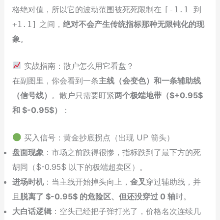
格绝对值，所以它的波动范围被死死限制在
[-1.1 到
之间，
绝对不会产生传统指标那种无限钝化的现
+1.1]
象
。
实战指南：散户怎么用它看盘？
在副图里，你会看到一条
主线（会变色）和一条辅助线
（信号线）
。散户只需要盯紧
两个极端地带（$+0.95$
和 $-0.95$）
：
买入信号：黄金抄底拐点（出现 UP 箭头）
盘面现象
：市场之前跌得很惨，指标跌到了最下方的死
胡同（$-0.95$ 以下的极端超卖区）。
进场时机
：当主线开始掉头向上，
金叉
穿过辅助线，并
且
脱离了 $-0.95$ 的危险区、但还没穿过 0 轴
时。
大白话逻辑
：空头已经把子弹打光了，价格名次连续几