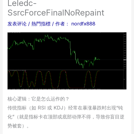
Leledc-
SsrcForceFinalNoRepaint
发表评论
/
熱門指標
/ 作者：
nordfx888
核心逻辑：它是怎么运作的？
传统指标（如 RSI 或 KDJ）经常在暴涨暴跌时出现“钝
化”（就是指标卡在顶部或底部动弹不得，导致你盲目逆
势被套）。