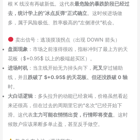
根 K 线没有再破新低。这代表
最危险的暴跌阶段已经过
去，统计学上的“冰点反弹”正式确立
。这时候进场做
多，属于风险极低、胜率极高的“左侧潜伏”机会。
卖出信号：逃顶摸顶拐点（出现 DOWN 箭头）
盘面现象
：市场之前涨得很凶，指标冲到了最上方的天
花板（$+0.95$ 以上的极端超买区）。
进场时机
：当主线开始无力掉头向下，
死叉
穿过辅助
线，并且
跌破了 $+0.95$ 的天花板、但还没跌破 0 轴
时。
大白话逻辑
：多头拉升的动能已经衰竭，价格虽然看起
来还很高，但在过去的周期里它的“名次”已经开始下
滑。这代表
主力可能在悄悄出货，行情即将变盘
。这时
候散户应该果断多单止盈，甚至反手做空。