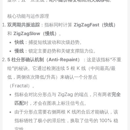
核心功能与运作原理
双周期共振追踪
：指标同时计算
ZigZagFast（快线）
和
ZigZagSlow（慢线）
。
快线
：捕捉短线波动和次级趋势。
慢线
：锁定主要趋势和关键支撑阻力位。
5 柱分形确认机制（Anti-Repaint）
：这是该指标“不重
绘”的秘诀。它通过检测连续 5 根 K 线（中间最高/最
低，两侧依次降低/升高）来确认一个分形点
（Fractal）。
指标会对比分形点与 ZigZag 的端点，只有两者
完全
匹配
时，才会在图表上标注信号点。
由于分形点需要右侧两根 K 线闭合后才能确认，该
指标牺牲了极小的滞后性，换取了信号的 100% 稳
定性。