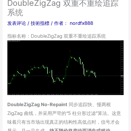
DoubleZigZag 双重不重绘追踪
系统
发表评论
/
技術指標
/ 作者：
nordfx888
指标名称：DoubleZigZag 双重不重绘追踪系统
DoubleZigZag No-Repaint
同步追踪快、慢两根
ZigZag 曲线，并采用严苛的“5 柱分形过滤”算法。这意
味着只有当市场出现真正的结构性高低点时，信号才会
显示，且一旦生成，
绝不随价格变动而消失或移动
。