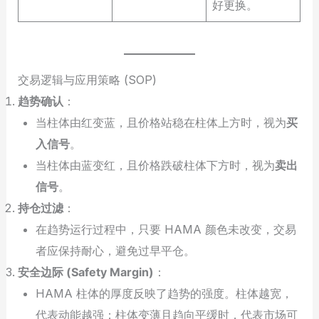
好更换。
交易逻辑与应用策略 (SOP)
趋势确认
：
当柱体由红变蓝，且价格站稳在柱体上方时，视为
买
入信号
。
当柱体由蓝变红，且价格跌破柱体下方时，视为
卖出
信号
。
持仓过滤
：
在趋势运行过程中，只要 HAMA 颜色未改变，交易
者应保持耐心，避免过早平仓。
安全边际 (Safety Margin)
：
HAMA 柱体的厚度反映了趋势的强度。柱体越宽，
代表动能越强；柱体变薄且趋向平缓时，代表市场可