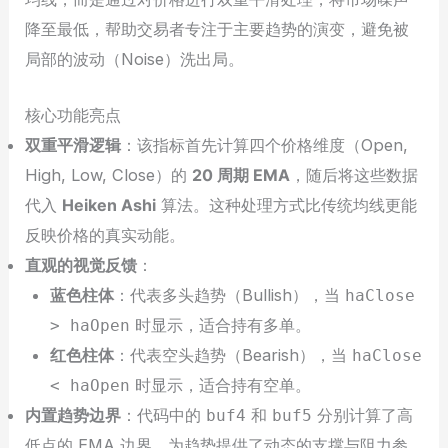
降至最低，帮助交易者专注于主要趋势的演变，避免被
局部的波动（Noise）洗出局。
核心功能亮点
双重平滑逻辑
：该指标首先计算四个价格维度（Open,
High, Low, Close）的
20 周期 EMA
，随后将这些数据
代入
Heiken Ashi
算法。这种处理方式比传统均线更能
反映价格的真实动能。
直观的视觉反馈
：
蓝色柱体
：代表多头趋势（Bullish），当
haClose
时显示，适合持有多单。
> haOpen
红色柱体
：代表空头趋势（Bearish），当
haClose
时显示，适合持有空单。
< haOpen
内置趋势边界
：代码中的
和
分别计算了高
buf4
buf5
低点的 EMA 边界，为趋势提供了动态的支撑与阻力参