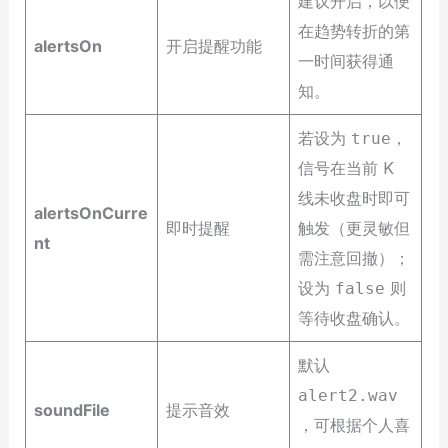
建议开启，以便
在趋势转折的第
alertsOn
开启提醒功能
一时间获得通
知。
若设为
，
true
信号在当前 K
线未收盘时即可
alertsOnCurre
即时提醒
触发（更灵敏但
nt
需注意回撤）；
设为
则
false
等待收盘确认。
默认
alert2.wav
soundFile
提示音效
，可根据个人喜