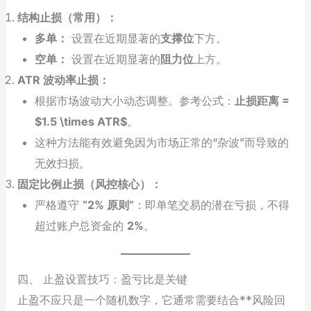
结构止损（常用）：
多单：
设置在近期显著的
支撑位
下方。
空单：
设置在近期显著的
阻力位
上方。
ATR 波动率止损：
根据市场波动大小动态调整。参考公式：
止损距离 =
$1.5 \times ATR$
。
这种方法能有效避免因为市场正常的“杂波”而导致的
无效扫损。
固定比例止损（风控核心）：
严格遵守
“2% 原则”
：即单笔交易的潜在亏损，不得
超过账户总资金的
2%
。
四、 止盈设置技巧：盈亏比是关键
止盈不应只是一个随机数字，它通常需要结合**风险回