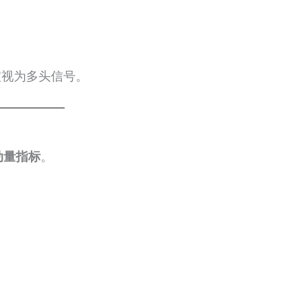
被视为多头信号。
动量指标
。