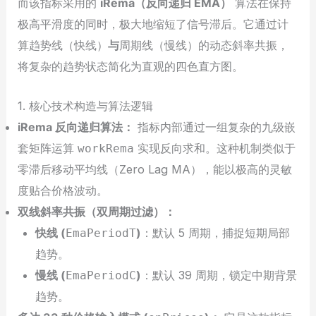
而该指标采用的
iRema（反向递归 EMA）
算法在保持
极高平滑度的同时，极大地缩短了信号滞后。它通过计
算趋势线（快线）
与
周期线（慢线）的动态斜率共振，
将复杂的趋势状态简化为直观的四色直方图。
1. 核心技术构造与算法逻辑
iRema 反向递归算法：
指标内部通过一组复杂的九级嵌
套矩阵运算
实现反向求和。这种机制类似于
workRema
零滞后移动平均线（Zero Lag MA），能以极高的灵敏
度贴合价格波动。
双线斜率共振（双周期过滤）：
快线 (
)
：默认 5 周期，捕捉短期局部
EmaPeriodT
趋势。
慢线 (
)
：默认 39 周期，锁定中期背景
EmaPeriodC
趋势。