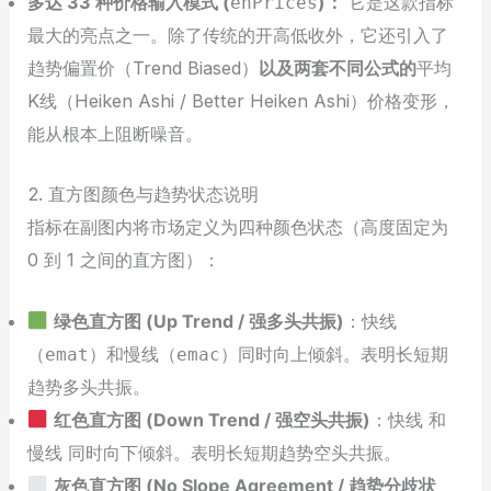
多达 33 种价格输入模式 (
)：
它是这款指标
enPrices
最大的亮点之一。除了传统的开高低收外，它还引入了
趋势偏置价（Trend Biased）
以及两套不同公式的
平均
K线（Heiken Ashi / Better Heiken Ashi）价格变形，
能从根本上阻断噪音。
2. 直方图颜色与趋势状态说明
指标在副图内将市场定义为四种颜色状态（高度固定为
0 到 1 之间的直方图）：
绿色直方图 (Up Trend / 强多头共振)
：快线
（
）和慢线（
）同时向上倾斜。表明长短期
emat
emac
趋势多头共振。
红色直方图 (Down Trend / 强空头共振)
：快线 和
慢线 同时向下倾斜。表明长短期趋势空头共振。
灰色直方图 (No Slope Agreement / 趋势分歧状