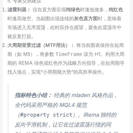
5. 专家交易建议
滤震利器：
仅在直方图呈现
纯绿色
时逢低做多，
纯红色
时逢高做空。当副图出现连续的
灰色直方图
时，意味着
市场进入无序震荡，此时应持仓观望，避免在震荡市中
被反复打损。
大周期背景过滤（MTF用法）：
将当前图表保持在短周
期（如 M5），将参数
设为 H1。利用大周
TimeFrame
期的 REMA 绿色或红色作为战略方向指导，在短周期寻
找入场点，实现“小周期顺大势”的高胜率操作。
指标特色小结：
经典的 mladen 风格作品，
全代码采用严格的 MQL4 规范
（
#property strict
）。iRema 独特的
反向平滑机制，让它在过滤震荡行情的同