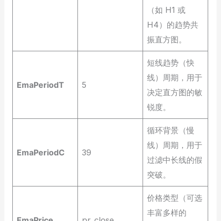
（如 H1 或
H4）的趋势共
振直方图。
短线趋势（快
线）周期，用于
EmaPeriodT
5
决定直方图的敏
锐度。
循环背景（慢
线）周期，用于
EmaPeriodC
39
过滤中长线的假
突破。
价格类型（可选
丰富多样的
EmaPrice
pr_close